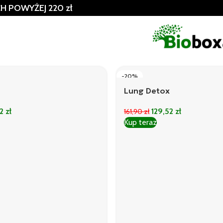
 POWYŻEJ 220 zł
-20%
Lung Detox
52
zł
129,52
zł
161,90
zł
Kup teraz