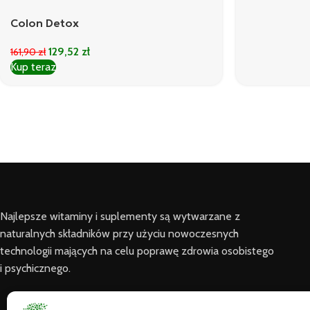
Colon Detox
129,52
zł
161,90
zł
Kup teraz
Najlepsze witaminy i suplementy są wytwarzane z
naturalnych składników przy użyciu nowoczesnych
technologii mających na celu poprawę zdrowia osobistego
i psychicznego.