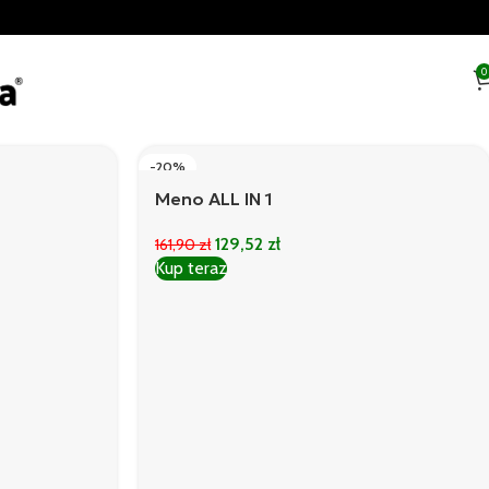
0
-20%
Meno ALL IN 1
129,52
zł
161,90
zł
Kup teraz