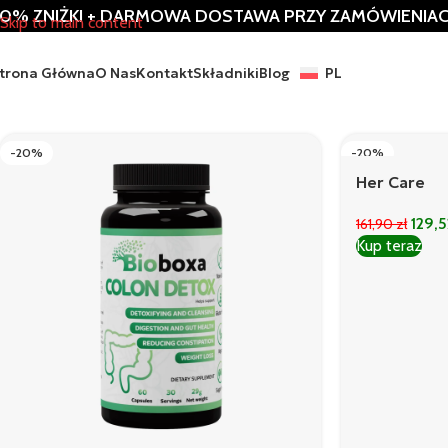
0% ZNIŻKI + DARMOWA DOSTAWA PRZY ZAMÓWIENIACH
Skip to main content
trona Główna
O Nas
Kontakt
Składniki
Blog
PL
-20%
-20%
Her Care
129,
161,90
zł
Kup teraz