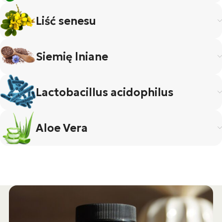
Liść senesu
Siemię lniane
Lactobacillus acidophilus
Aloe Vera