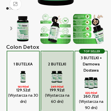
Click to enlarge
Colon Detox
TOP SELLER
3 BUTELKI +
1 BUTELKA
2 BUTELKI
Darmowa
Dostawa
161.90zł
249.90zł
129.52zł
199.92zł
325.90zł
(Wystarcza na 30
(Wystarcza na
260.72zł
dni)
60 dni)
(Wystarcza na
90 dni)