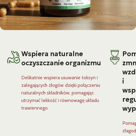
Wspiera naturalne
Po
oczyszczanie organizmu
zmn
wzd
Delikatnie wspiera usuwanie toksyn i
i
zalegających złogów dzięki połączeniu
wsp
naturalnych składników, pomagając
reg
utrzymać lekkość i równowagę układu
wyp
trawiennego.
Poma
złagod