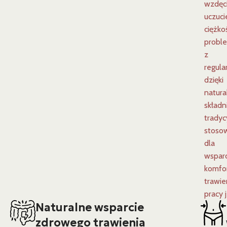
wzdęci
uczuci
ciężkoś
probl
z
regula
dzięki
natur
skład
tradyc
stoso
dla
wsparc
komfo
trawien
pracy j
Naturalne wsparcie
zdrowego trawienia