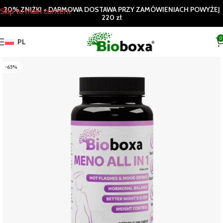
20% ZNIŻKI + DARMOWA DOSTAWA PRZY ZAMÓWIENIACH POWYŻEJ
Skip to main content
220 zł
0
PL
-65%