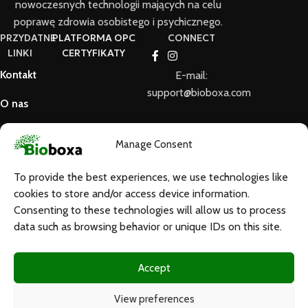
nowoczesnych technologii mających na celu
poprawę zdrowia osobistego i psychicznego.
PRZYDATNE
PLATFORMA OPC
CONNECT
LINKI
CERTYFIKATY
Kontakt
E-mail:
support@bioboxa.com
O nas
FAQ
Manage Consent
Zasady i
warunki
To provide the best experiences, we use technologies like
cookies to store and/or access device information.
RODO
Consenting to these technologies will allow us to process
Polityka
data such as browsing behavior or unique IDs on this site.
zwrotów
Zastrzeżenie
Accept
BioBoxa© 2026. Wszelkie prawa zastrzeżone.
View preferences