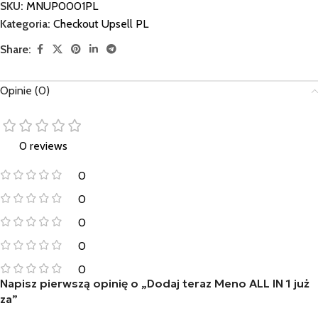
SKU:
MNUP0001PL
Kategoria:
Checkout Upsell PL
Share:
Opinie (0)
0 reviews
0
0
0
0
0
Napisz pierwszą opinię o „Dodaj teraz Meno ALL IN 1 już
za”