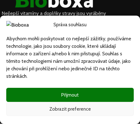
Nejlepší vitamíny a doplňky stravy jsou vyráběny
z přírodních složek s využitím moderních
Správa souhlasu
technologií zaměřených na zlepšení osobního a
duševního zdraví.
Abychom mohli poskytovat co nejlepší zážitky, používáme
UŽITEČNÉ
PLATFORMA OPC
SPOJTE SE S
technologie, jako jsou soubory cookie, které ukládají
ODKAZY
CERTIFIKÁTY
informace o zařízení a/nebo k nim přistupují. Souhlas s
Kontaktujte
těmito technologiemi nám umožní zpracovávat údaje, jako
E-mail:
nás
je chování při prohlížení nebo jedinečné ID na těchto
support@bioboxa.com
stránkách.
O nás
ČASTO
Přijmout
KLADENÉ
DOTAZY
Zobrazit preference
Podmínky
a pravidla
GDPR