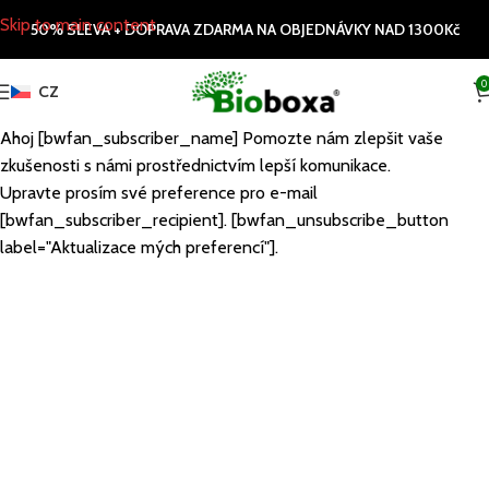
Skip to main content
50% SLEVA + DOPRAVA ZDARMA NA OBJEDNÁVKY NAD 1300Kč
0
CZ
Ahoj [bwfan_subscriber_name] Pomozte nám zlepšit vaše
zkušenosti s námi prostřednictvím lepší komunikace.
Upravte prosím své preference pro e-mail
[bwfan_subscriber_recipient]. [bwfan_unsubscribe_button
label="Aktualizace mých preferencí"].