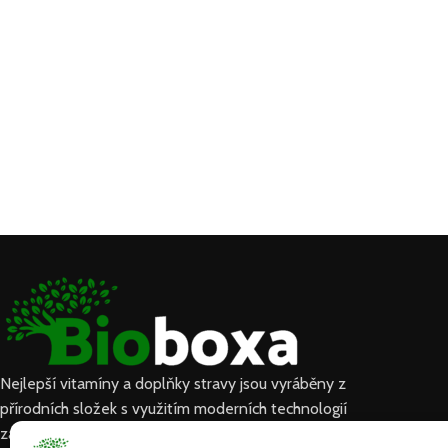
Nejlepší vitamíny a doplňky stravy jsou vyráběny z
přírodních složek s využitím moderních technologií
zaměřených na zlepšení osobního a duševního zdraví.