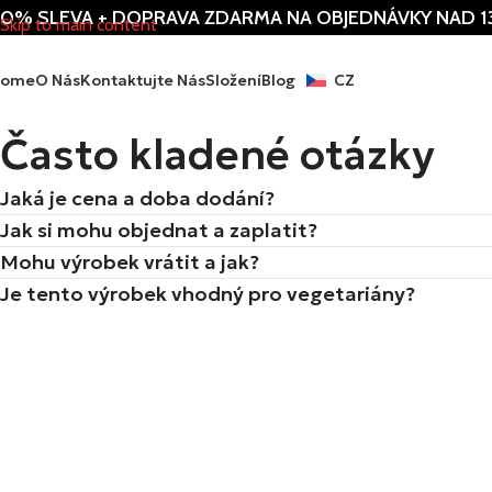
0% SLEVA + DOPRAVA ZDARMA NA OBJEDNÁVKY NAD 1
Skip to main content
Home
O Nás
Kontaktujte Nás
Složení
Blog
CZ
Často kladené otázky
Jaká je cena a doba dodání?
Jak si mohu objednat a zaplatit?
Mohu výrobek vrátit a jak?
Je tento výrobek vhodný pro vegetariány?