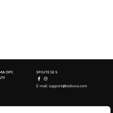
MA OPC
SPOJTE SE S
ÁTY
E-mail: support@bioboxa.com