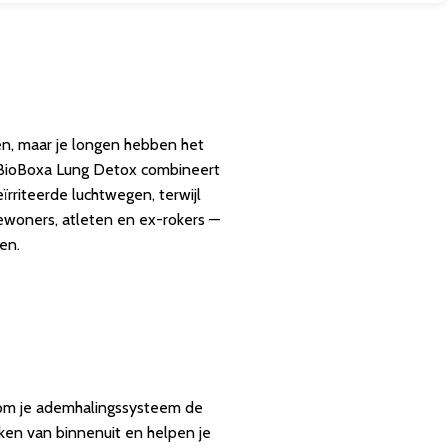
fen, maar je longen hebben het
. BioBoxa Lung Detox combineert
ïrriteerde luchtwegen, terwijl
woners, atleten en ex-rokers —
en.
 om je ademhalingssysteem de
rken van binnenuit en helpen je