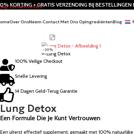
0% KORTING + GRATIS VERZENDING BIJ BESTELLINGEN
Skip to main content
Home
Over Ons
Neem Contact Met Ons Op
Ingrediënten
Blog
Klik om te vergroten
-20%
100% Veilige Checkout
Snelle Levering
14 Dagen Geld-Terug Garantie
Lung Detox
Een Formule Die Je Kunt Vertrouwen
Een uiterst effectief supplement, gemaakt met 100% natuurlijke