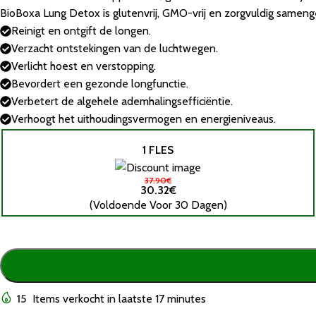
BioBoxa Lung Detox is glutenvrij, GMO-vrij en zorgvuldig samen
Reinigt en ontgift de longen.
Verzacht ontstekingen van de luchtwegen.
Verlicht hoest en verstopping.
Bevordert een gezonde longfunctie.
Verbetert de algehele ademhalingsefficiëntie.
Verhoogt het uithoudingsvermogen en energieniveaus.
1 FLES
37.90€
30.32€
(Voldoende Voor 30 Dagen)
15
Items verkocht in laatste 17 minutes